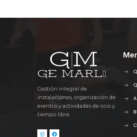
Me
Q
Q
Gestión integral de
instalaciones, organización de
A
eventos y actividades de ocio y
B
tiempo libre.
C