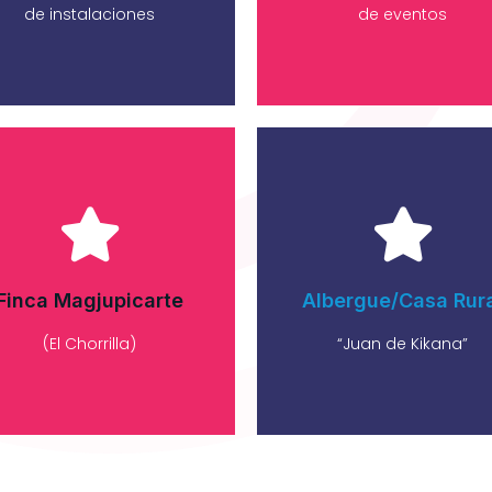
de instalaciones
de eventos
orem fistrum por la gloria
Lorem fistrum por la glor
de mi madre esse jarl
de mi madre esse jarl
aliqua llevame al sircoo.
aliqua llevame al sircoo
Finca Magjupicarte
Albergue/Casa Rur
Más información
Más información
(El Chorrilla)
“Juan de Kikana”