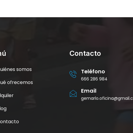
nú
Contacto
uiénes somos
Teléfono
666 286 984
ué ofrecemos
Email
lquiler
gemarlo.oficina@gmail
log
ontacto