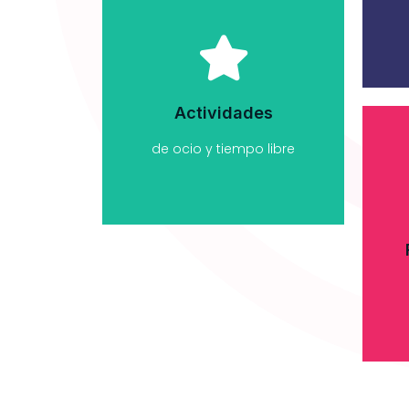
Este es el
encabezado
Lorem fistrum por la gloria
de mi madre esse jarl
aliqua llevame al sircoo.
Actividades
de ocio y tiempo libre
Haz clic aquí
L